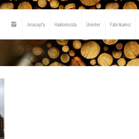
Anasayfa
Hakkımızda
Ürünler
Fabrikamız