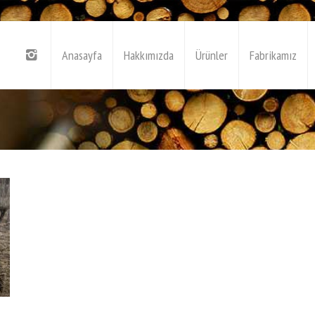
Anasayfa
Hakkımızda
Ürünler
Fabrikamız