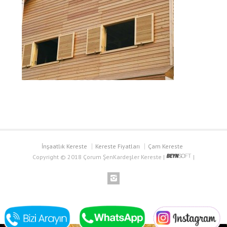
İnşaatlık Kereste
Kereste Fiyatları
Çam Kereste
Copyright © 2018 Çorum ŞenKardeşler Kereste |
|