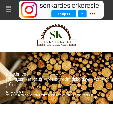
Attachment:
corum,sen,kardesler,kereste,uretim,dekorasyon,kerestecil
(10)
Home
Galeri
corum,sen,kardesler,kereste,uretim,dekorasyon,kerestecileri,cam,kavak (10)